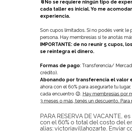
📎No se requiere ningún tipo de expe
cada taller es inicial. Yo me acomoda
experiencia.
Son cupos limitados. Si no podés venir, le 
persona. Hay membresías si te anotás má
IMPORTANTE: de no reunir 5 cupos, l
se reintegra el dinero.
Formas de pago
: Transferencia/ Mercad
crédito).
Abonando por transferencia el valor 
ahora con el 60% para asegurarte tu lugar, 
cada encuentro 😉.
Hay membresías por mes
3 meses o más, tenés un descuento. Para 
PARA RESERVA DE VACANTE, es ne
con el 60% o total del costo del 
alias: victoriavillahozarte. Enviar