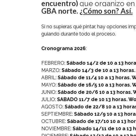
encuentro)
que organizo e
GBA norte.
¿Cómo son? Así.
Si no supieras qué pintar, hay opciones imp
guiando durante todo el proceso.
Cronograma 2026
:
FEBRERO:
Sábado 14/2 de 10 a 13 hor
MARZO:
Sábado 14/3 de 10 a 13 hora
ABRIL:
Sábado de 11/4 10 a 13 horas. 
MAYO:
Sábado de 16/5 10 a 13 horas.
JUNIO:
Sábado de 20/6 10 a 13 horas.
JULIO:
SABADO 11/7 de 10 13 horas. W
AGOSTO:
Sábado de 22/8 10 a 13 hor
SEPTIEMBRE:
Sábado 12/9 10 a 13 hora
OCTUBRE:
Sábado de 17/10 10 a 13 hor
NOVIEMBRE:
Sábado 14/11 de 10 a 13 h
DICIEMBRE:
Sábado 12/12 de 10 a 13 ho