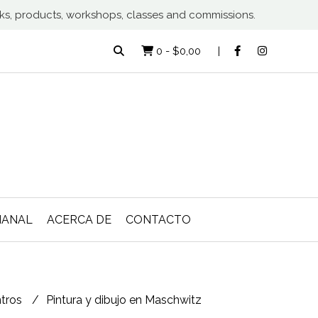
rks, products, workshops, classes and commissions.
0
-
$0,00
MANAL
ACERCA DE
CONTACTO
tros
Pintura y dibujo en Maschwitz