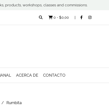
rks, products, workshops, classes and commissions.
0
-
$0,00
MANAL
ACERCA DE
CONTACTO
Rumbita