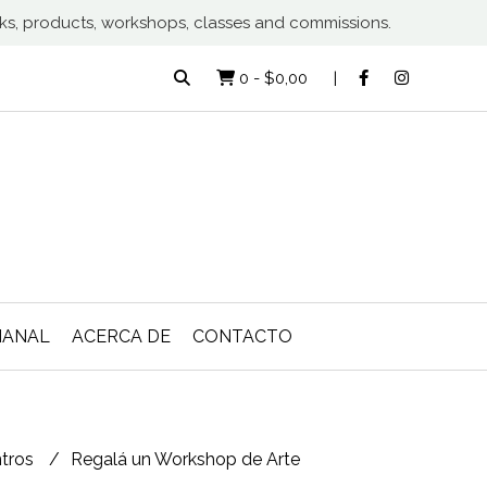
rks, products, workshops, classes and commissions.
0
-
$0,00
MANAL
ACERCA DE
CONTACTO
tros
Regalá un Workshop de Arte